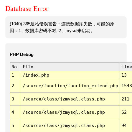
Database Error
(1040) 365建站错误警告：连接数据库失败，可能的原
因：1、数据库密码不对; 2、mysql未启动。
PHP Debug
No.
File
Line
1
/index.php
13
2
/source/function/function_extend.php
1548
3
/source/class/jzmysql.class.php
211
4
/source/class/jzmysql.class.php
62
5
/source/class/jzmysql.class.php
94