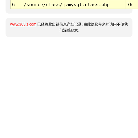
6
/source/class/jzmysql.class.php
76
www.365jz.com
已经将此出错信息详细记录, 由此给您带来的访问不便我
们深感歉意.