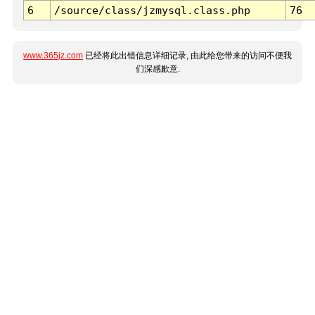
6
/source/class/jzmysql.class.php
76
www.365jz.com
已经将此出错信息详细记录, 由此给您带来的访问不便我
们深感歉意.