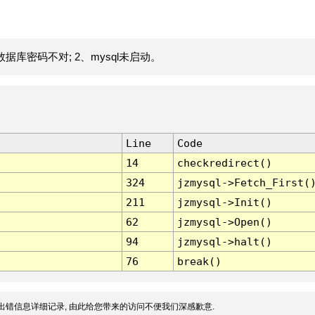
据库密码不对; 2、mysql未启动。
Line
Code
14
checkredirect()
324
jzmysql->Fetch_First(
211
jzmysql->Init()
62
jzmysql->Open()
94
jzmysql->halt()
76
break()
出错信息详细记录, 由此给您带来的访问不便我们深感歉意.